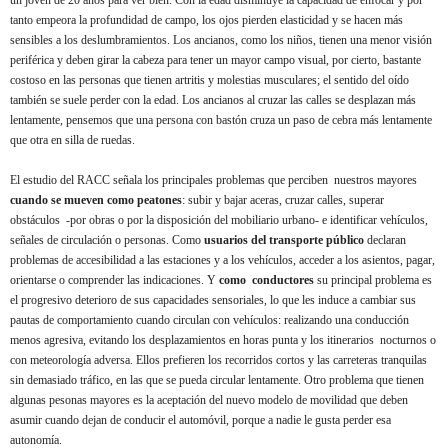
un joven de 20 años para ver bien. Con la edad disminuye la capacidad de enfocar y por
tanto empeora la profundidad de campo, los ojos pierden elasticidad y se hacen más
sensibles a los deslumbramientos. Los ancianos, como los niños, tienen una menor visión
periférica y deben girar la cabeza para tener un mayor campo visual, por cierto, bastante
costoso en las personas que tienen artritis y molestias musculares; el sentido del oído
también se suele perder con la edad. Los ancianos al cruzar las calles se desplazan más
lentamente, pensemos que una persona con bastón cruza un paso de cebra más lentamente
que otra en silla de ruedas.
El estudio del RACC señala los principales problemas que perciben nuestros mayores
cuando se mueven como peatones
: subir y bajar aceras, cruzar calles, superar
obstáculos -por obras o por la disposición del mobiliario urbano- e identificar vehículos,
señales de circulación o personas. Como
usuarios del transporte público
declaran
problemas de accesibilidad a las estaciones y a los vehículos, acceder a los asientos, pagar,
orientarse o comprender las indicaciones. Y
como conductores
su principal problema es
el progresivo deterioro de sus capacidades sensoriales, lo que les induce a cambiar sus
pautas de comportamiento cuando circulan con vehículos: realizando una conducción
menos agresiva, evitando los desplazamientos en horas punta y los itinerarios nocturnos o
con meteorología adversa. Ellos prefieren los recorridos cortos y las carreteras tranquilas
sin demasiado tráfico, en las que se pueda circular lentamente. Otro problema que tienen
algunas pesonas mayores es la aceptación del nuevo modelo de movilidad que deben
asumir cuando dejan de conducir el automóvil, porque a nadie le gusta perder esa
autonomía.