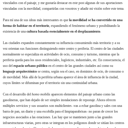
vinculados con el paisaje, y me gustaría destacar en este post algunas de sus aportaciones
vinculadas con la movilidad, compartirlas con vosotros y añadir mi visión sobre este tema.
Para mí una de sus ideas más interesantes es que
la movilidad se ha convertido en una
forma de habitar en el territorio
, expandiendo el fenómeno urbano y posibilitando la
existencia de una
cultura basada esencialmente en el desplazamiento
.
Las ciudades expanden constantemente su influencia consumiendo más territorio y a su
vez orientan sus funciones distinguiendo entre centro y periferia. El centro de las ciudades
normalmente se especializa en actividades de ocio, consumo y turismo, mientras que la
periferia queda para los usos residenciales, logísticos, industriales, etc. En consecuencia, el
uso del
espacio urbano público
en el centro de las grandes ciudades así como su
lenguaje arquitectónico
se centra, según sea el caso, en dominios de ocio, de consumo o
de movilidad. Más allá de la periféria urbana aparece el área de influencia de la ciudad,
cuyos límites se difuminan por el territorio sin una continuidad urbana.
Con el desarrollo del
homo mobilis
aparecen elementos del paisaje urbano como las
gasolineras, que han dejado de ser simples instalaciones de repostaje. Ahora ofrecen
múltiples servicios y sus usuarios son multiclientes -vas a echar gasolina y sales con una
barra de pan, un diario y una escobilla para el limpiaparabrisas- no paran de crecer los
negocios asociados a las estaciones. Las hay que se mantienen junto a las grandes
infraestructuras viarias, pero otras se integran en los polígonos donde se sitúan los centros