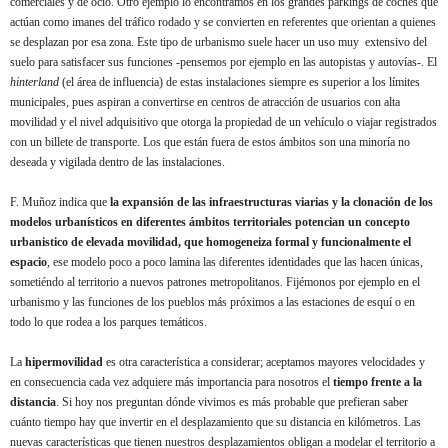
comerciales y de ocio. Otro ejemplo lo encontramos en los grandes parkings de coches que
actúan como imanes del tráfico rodado y se convierten en referentes que orientan a quienes
se desplazan por esa zona. Este tipo de urbanismo suele hacer un uso muy extensivo del
suelo para satisfacer sus funciones -pensemos por ejemplo en las autopistas y autovías-. El
hinterland
(el área de influencia) de estas instalaciones siempre es superior a los límites
municipales, pues aspiran a convertirse en centros de atracción de usuarios con alta
movilidad y el nivel adquisitivo que otorga la propiedad de un vehículo o viajar registrados
con un billete de transporte. Los que están fuera de estos ámbitos son una minoría no
deseada y vigilada dentro de las instalaciones.
F. Muñoz indica que
la expansión de las infraestructuras viarias y la clonación de los
modelos urbanísticos en diferentes ámbitos territoriales potencian un concepto
urbanistico de elevada movilidad, que homogeneiza formal y funcionalmente el
espacio
, ese modelo poco a poco lamina las diferentes identidades que las hacen únicas,
sometiéndo al territorio a nuevos patrones metropolitanos. Fijémonos por ejemplo en el
urbanismo y las funciones de los pueblos más próximos a las estaciones de esquí o en
todo lo que rodea a los parques temáticos.
La
hipermovilidad
es otra característica a considerar; aceptamos mayores velocidades y
en consecuencia cada vez adquiere más importancia para nosotros el
tiempo frente a la
distancia
. Si hoy nos preguntan dónde vivimos es más probable que prefieran saber
cuánto tiempo hay que invertir en el desplazamiento que su distancia en kilómetros. Las
nuevas características que tienen nuestros desplazamientos obligan a modelar el territorio a