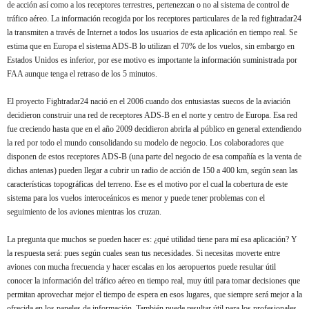
de acción así como a los receptores terrestres, pertenezcan o no al sistema de control de
tráfico aéreo. La información recogida por los receptores particulares de la red fightradar24
la transmiten a través de Internet a todos los usuarios de esta aplicación en tiempo real. Se
estima que en Europa el sistema ADS-B lo utilizan el 70% de los vuelos, sin embargo en
Estados Unidos es inferior, por ese motivo es importante la información suministrada por
FAA aunque tenga el retraso de los 5 minutos.
El proyecto Fightradar24 nació en el 2006 cuando dos entusiastas
suecos
de la aviación
decidieron construir una red de receptores ADS-B en el norte y centro de Europa. Esa red
fue creciendo hasta que en el año 2009 decidieron abrirla al público en general extendiendo
la red por todo el mundo consolidando su modelo de negocio. Los colaboradores que
disponen de estos receptores ADS-B (una parte del negocio de esa compañía es la venta de
dichas antenas) pueden llegar a cubrir un radio de acción de 150 a 400 km, según sean las
características topográficas del terreno. Ese es el motivo por el cual la cobertura de este
sistema para los vuelos interoceánicos es menor y puede tener problemas con el
seguimiento de los aviones mientras los cruzan.
La pregunta que muchos se pueden hacer es: ¿qué utilidad tiene para mí esa aplicación? Y
la respuesta será: pues según cuales sean tus necesidades. Si necesitas moverte entre
aviones con mucha frecuencia y hacer escalas en los aeropuertos puede resultar útil
conocer la información
del tráfico aéreo
en tiempo real, muy útil para tomar decisiones que
permitan aprovechar mejor el tiempo de espera en esos lugares, que siempre será mejor a la
ofrecida en los paneles de información. También puede resultar útil para los profesionales