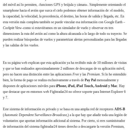
del móvil así lo permiten, -funciones GPS y brújula y cámara-. Simplemente orientando el
smartphone hacia el avión que surca el cielo podemos obtener información de: el modelo,
la capacidad, la velocidad, la procedencia, el destino, las horas de salida y llegada, etc. En
esta versión más completa también se puede vincular esa información con Google Earth –
Cockpitt View
–como si estuviéramos en un simulador de vuelo y observar en tres
dimensiones la ruta del avión así como la altura alcanzada a lo largo de todo su trayecto. Se
pueden realizar búsquedas de vuelos y parametrizar alertas personalizadas para las llegadas
y las salidas de los vuelos.
En su página web explican que esta aplicación ya ha recibido más de 10 millones de visitas
y que se han realizados aproximadamente 2 millones de descargas de su aplicación móvil,
pero no hacen una distinción entre las aplicaciones
Free
y las
Premium
. Si lo he entendido
bien, la forma de pago se realiza exclusivamente a través de
Pay Pal
mensualmente y
disponen de aplicaciones móviles para
iPhone, iPad, iPad Touch, Android y Mac
. Hay
que destacar que en entornos web Fightradar24 no ofrece soporte para Internet Explorer 6
y 7.
Este sistema de información es privado y se basa en una amplia red de receptores
ADS-B
(
Automatic Dependent Surveillance-Broadcast
,) a la que hay que añadir toda una legión de
voluntarios que aportan información adicional al sistema. Por cierto, si eres suministrador
de información del sistema fightradar24 tienes derecho a descargarte la versión Premium,