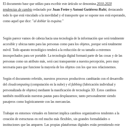
El documento base que utilizo para escribir este ártículo se denomina
2010-2020
tendencias de cambio
redactado por
Juan Freire y Antoni Gutiérrez-Rubí
, destacando
todo lo que está vinculado a la movilidad y el transporte que se supone nos está esperando,
como aquel que dice: "
al doblar la esquina.
"
Según parece vamos de cabeza hacia una tecnología de la información que será totalmente
accesible y ubicua tanto para las personas como para los objetos, porque será totalmente
móvil. Todo aparato tecnológico tenderá a la reducción de su tamaño a extremos
insospechados para ser portable. La tecnología digital formará parte de las cosas y de las
personas como un atributo más, será casi transparente a nuestra percepción, pero muy
necesaria para que funcione la mayoría de los objetos con los que nos relacionemos.
Según el documento referido, nuestros procesos productivos cambiarán con el desarrollo
del
cloudcomputing
(computación en la nube) y el
fabbing
(fabricación individual y
personalizada de objetos) mediante la masificación de tecnología 3D. Estos cambios
también
modificarán nuestras pautas para desplazarnos; tanto personalmente siendo
pasajeros como logísticamente con las mercancías.
Trabajar en entornos virtuales en Internet implica cambios organizativos tendentes a la
creación de estructuras en red mucho más flexibles, sin grandes formalidades o
instituciones que las amparen. Las propias plataformas digitales están permitiendo este