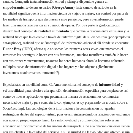
cambio. Compartir tanta información en red y siempre disponible genera un
empoderamiento
de sus usuarios (
George Amar
). Este cambio de atributo en la
movilidad significa que la información circula de viajero a viajero, sin control por parte de
los medios de transporte que desplazan a esos pasajeros, pero cuya información puede
tener una amplia repercusión en su modo de operar. Por otra parte la geolocalización
desarrolla el concepto de
realidad aumentada
que cambia la relación entre el usuario y la
realidad física que la envuelve a través del interfaz
digital de su dispositivo (por ejemplo un
smartphone
), realidad que se "impregna" de información adicional allí donde se encuentre.
Duane Bray
(IDEO) afirma que no somos los primeros seres vivos que marcamos el
territorio: las hormigas lo hacen con sus feromonas, muchos mamíferos también lo hacen
con sus orines y excrementos, nosotros los seres humanos ahora lo hacemos aplicando
múltiples capas de información digital a los lugares y a los objetos.(¿Realmente
inventamos o solo estamos innovando?).
Especialistas en movilidad como G. Amar mencionan el concepto de
infomovilidad
y
softmovilidad
para referirse a la aparición de información específica para desplazarse, así
como de nuevas aplicaciones que potencian la manera de relacionarnos con nuestra
necesidad de viajar (y para concretarlo con ejemplos estoy preparando un artículo sobre el
Social Seating
). Las tecnologías de la información y la comunicación no quedan
restringidas dentro del espacio virtual, pues están reinterpretando la relación que tendremos
con nuestro propio espacio físico. Esa infomovilidad y softmovilidad no solo están
afectando al funcionamiento de los medios de transporte, sino a la relación que éstos tienen
con sus clientes, a la calidad del servicio, a su seguridad y a la fiabilidad
que ofrecen
según